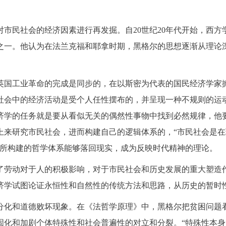
市民社会的经济因素进行再发掘。自20世纪20年代开始，西
之一。他认为在法兰克福和耶拿时期，黑格尔的思想逐渐从理论
英国工业革命的完成是同步的，在以斯密为代表的国民经济学家掀
社会中的经济活动是受个人任性摆布的，并呈现一种不规则的运
济学的任务就是要从看似无关的偶然性事物中找到必然规律，他要
上来研究市民社会，进而构建自己的逻辑体系的，“市民社会是
他所构建的哲学体系能够落回现实，成为反映时代精神的理论。
了劳动对于人的积极影响，对于市民社会和历史发展的重大塑造
济学试图论证永恒性和自然性的传统方法和思路，从历史的暂时
分化和道德败坏现象。在《法哲学原理》中，黑格尔把贫困问题
固化和加剧个体特殊性和社会普遍性的对立和分裂。“特殊性本