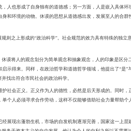
统，人也形成了自身独有的道德感；另一方面，人是嵌入具体环
自身和环境的动物。休谟的思想从道德感出发，发展至人的合群性
展规则之上形成的“政治科学”。社会规范的效力具有特殊的独立
破。休谟将人的观念划分为简单观念和抽象观念，人的印象是区分
启示得来。同样，在政治哲学和道德哲学领域，他提出了“是”与
察并找出符合市民社会的政治科学。
维护社会正义。正义作为人的德性，必然是后天形成的。同时，
，单个人必须寻求合作劳动，这样不仅能够借助社会力量帮助个
已经展现出蓬勃生机，市场的自发机制逐渐完善，国家这一上层
尽力服务于资本主义的自由发展。他认为个人的自利之所以不需要