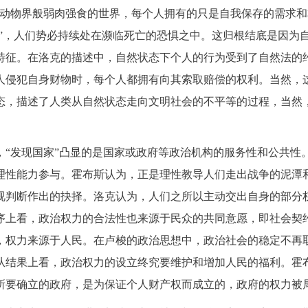
同动物界般弱肉强食的世界，每个人拥有的只是自我保存的需求
图”，人们势必持续处在濒临死亡的恐惧之中。这归根结底是因为
特征。在洛克的描述中，自然状态下个人的行为受到了自然法的
人侵犯自身财物时，每个人都拥有向其索取赔偿的权利。当然，
态，描述了人类从自然状态走向文明社会的不平等的过程，当然
，“发现国家”凸显的是国家或政府等政治机构的服务性和公共性
理性能力参与。霍布斯认为，正是理性教导人们走出战争的泥潭
视判断作出的抉择。洛克认为，人们之所以主动交出自身的部分
序上看，政治权力的合法性也来源于民众的共同意愿，即社会契约
，权力来源于人民。在卢梭的政治思想中，政治社会的稳定不再
从结果上看，政治权力的设立终究要维护和增加人民的福利。霍布
所要确立的政府，是为保证个人财产权而成立的，政府的权力被