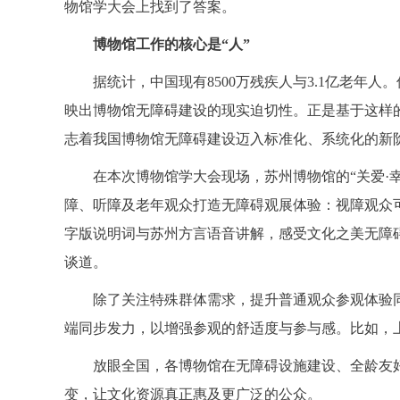
物馆学大会上找到了答案。
博物馆工作的核心是“人”
据统计，中国现有8500万残疾人与3.1亿老年
映出博物馆无障碍建设的现实迫切性。正是基于这样的
志着我国博物馆无障碍建设迈入标准化、系统化的新
在本次博物馆学大会现场，苏州博物馆的“关爱·
障、听障及老年观众打造无障碍观展体验：视障观众
字版说明词与苏州方言语音讲解，感受文化之美无障碍
谈道。
除了关注特殊群体需求，提升普通观众参观体验
端同步发力，以增强参观的舒适度与参与感。比如，
放眼全国，各博物馆在无障碍设施建设、全龄友好
变，让文化资源真正惠及更广泛的公众。