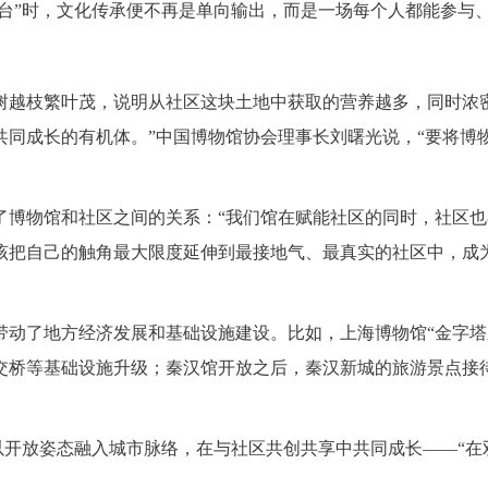
平台”时，文化传承便不再是单向输出，而是一场每个人都能参与
树越枝繁叶茂，说明从社区这块土地中获取的营养越多，同时浓
共同成长的有机体。”中国博物馆协会理事长刘曙光说，“要将博
了博物馆和社区之间的关系：“我们馆在赋能社区的同时，社区
该把自己的触角最大限度延伸到最接地气、最真实的社区中，成
动了地方经济发展和基础设施建设。比如，上海博物馆“金字塔之
等基础设施升级；秦汉馆开放之后，秦汉新城的旅游景点接待人数由2
正以开放姿态融入城市脉络，在与社区共创共享中共同成长——“