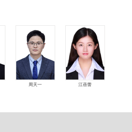
周天一
江蓓蕾