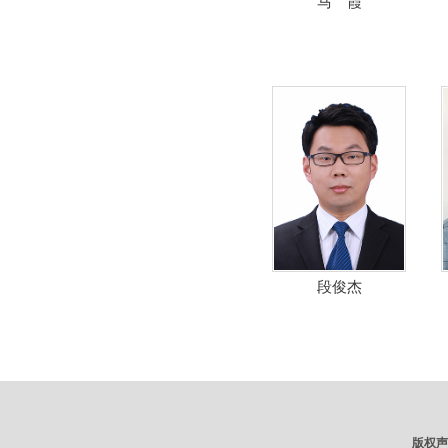
马 霞
段俊杰
版权声