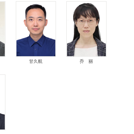
甘久航
乔 丽