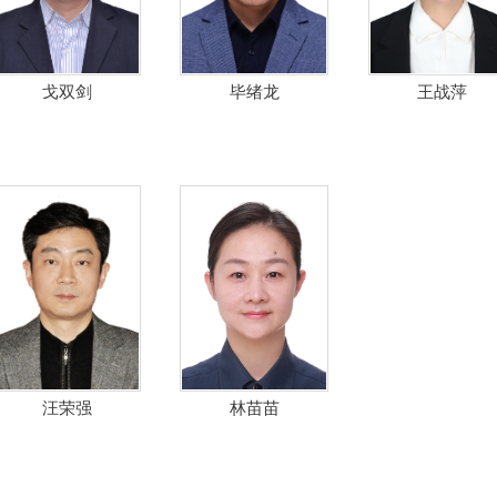
戈双剑
毕绪龙
王战萍
汪荣强
林苗苗