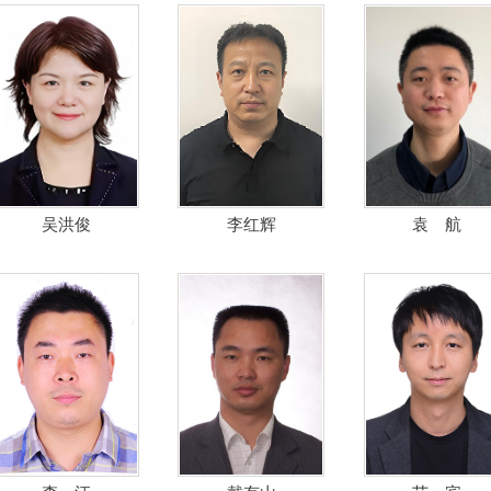
吴洪俊
李红辉
袁 航