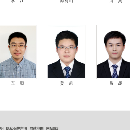
李 江
戴有山
苗 宾
车 顺
姜 凯
吕 晟
明
隐私保护声明
网站地图
网站统计