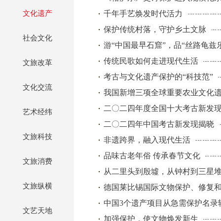
文化遗产
千年手艺焕发时代活力
保护传统村落，守护乡土文脉
社会文化
游“中国最早石窟”，品“丝路龟兹
传统民歌如何走进现代生活
文旅改革
考古与文化遗产保护的“科技范”
文化交流
我国新增三项全球重要农业文化
二〇二四年度全国十大考古新发
艺术经纬
二〇二四年中国考古新发现揭晓
文旅科技
非遗跨界，融入现代生活
品味古老年俗 传承春节文化
文旅消费
从二里头到殷墟，从钟村到三星堆
文旅纵横
德国莱比锡国际文物保护、修复
中国3个遗产项目从急需保护名录
文艺天地
加强保护，使文物焕发新生